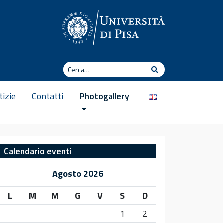
Cerca
Cerca
tizie
Contatti
Photogallery
Calendario eventi
Agosto 2026
L
M
M
G
V
S
D
1
2