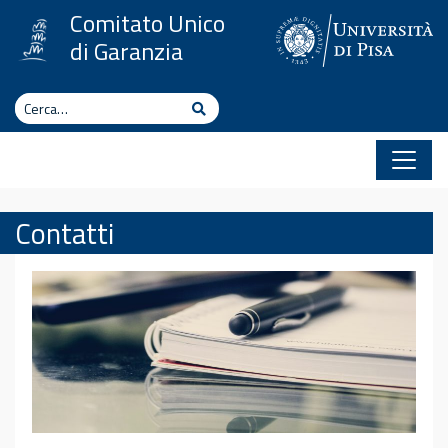
Vai al contenuto
Comitato Unico
di Garanzia
Cerca
Cerca
Contatti