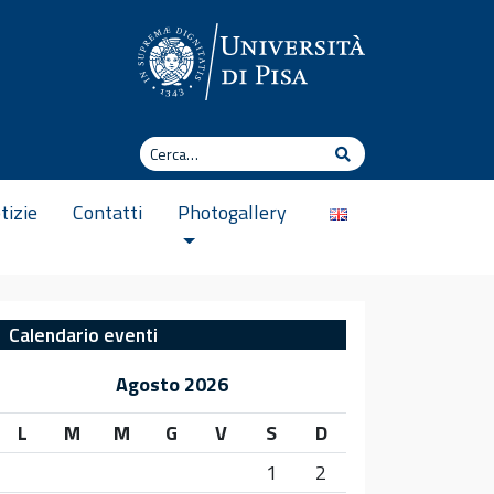
Cerca
Cerca
tizie
Contatti
Photogallery
Calendario eventi
Agosto 2026
L
M
M
G
V
S
D
1
2