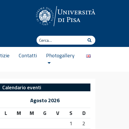
Cerca
Cerca
tizie
Contatti
Photogallery
Calendario eventi
Agosto 2026
L
M
M
G
V
S
D
1
2