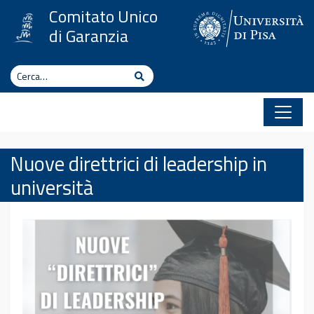
Vai al contenuto
Comitato Unico
di Garanzia
Cerca
Cerca
Nuove direttrici di leadership in
università